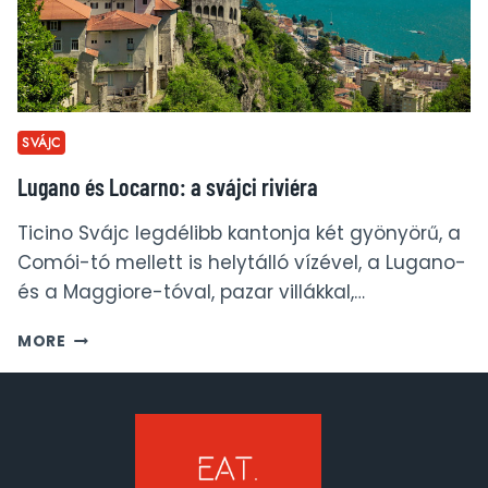
SVÁJC
Lugano és Locarno: a svájci riviéra
Ticino Svájc legdélibb kantonja két gyönyörű, a
Comói-tó mellett is helytálló vízével, a Lugano-
és a Maggiore-tóval, pazar villákkal,…
LUGANO
MORE
ÉS
LOCARNO:
A
SVÁJCI
RIVIÉRA