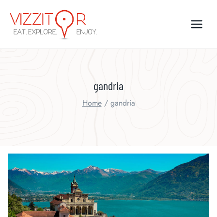
Skip
to
content
gandria
Home
/
gandria