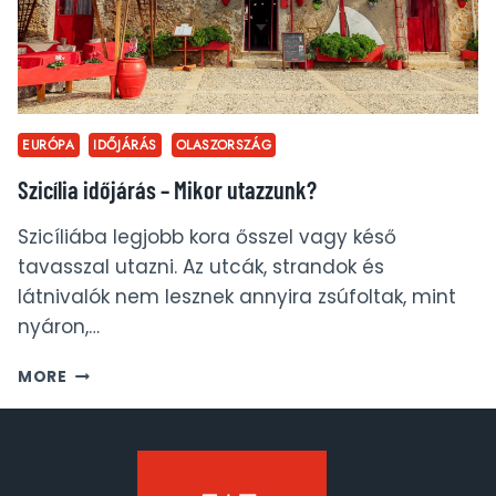
EURÓPA
IDŐJÁRÁS
OLASZORSZÁG
Szicília időjárás – Mikor utazzunk?
Szicíliába legjobb kora ősszel vagy késő
tavasszal utazni. Az utcák, strandok és
látnivalók nem lesznek annyira zsúfoltak, mint
nyáron,…
SZICÍLIA
MORE
IDŐJÁRÁS
–
MIKOR
UTAZZUNK?