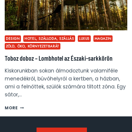
DESIGN
HOTEL, SZÁLLODA, SZÁLLÁS
LUXUS
MAGAZIN
ZÖLD, ÖKO, KÖRNYEZETBARÁT
Toboz doboz – Lombhotel az Északi-sarkkörön
Kiskorunkban sokan álmodoztunk valamiféle
menedékről, búvóhelyről a kertben, a házban,
ami a felnőttek, szülők számára tiltott zóna. Egy
sátor,…
TOBOZ
MORE
DOBOZ
–
LOMBHOTEL
AZ