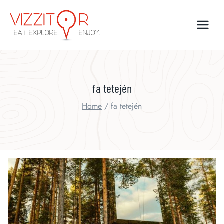
Skip
to
content
fa tetején
Home
/
fa tetején