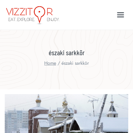
Skip
to
content
északi sarkkör
Home
/
északi sarkkör