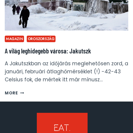
MAGAZIN
OROSZORSZÁG
A világ leghidegebb városa: Jakutszk
A Jakutszkban az időjárás meglehetősen zord, a
januári, februári átlaghőmérséklet (!) -42-43
Celsius fok, de mértek itt már mínusz…
A
MORE
VILÁG
LEGHIDEGEBB
VÁROSA:
JAKUTSZK