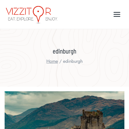
Skip
to
content
edinburgh
Home
/
edinburgh