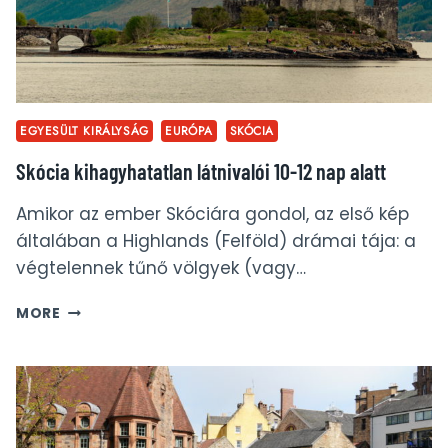
EGYESÜLT KIRÁLYSÁG
EURÓPA
SKÓCIA
Skócia kihagyhatatlan látnivalói 10-12 nap alatt
Amikor az ember Skóciára gondol, az első kép
általában a Highlands (Felföld) drámai tája: a
végtelennek tűnő völgyek (vagy…
SKÓCIA
MORE
KIHAGYHATATLAN
LÁTNIVALÓI
10-
12
NAP
ALATT