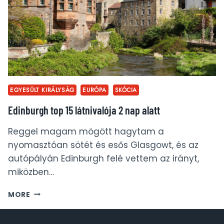
EGYESÜLT KIRÁLYSÁG
EURÓPA
SKÓCIA
Edinburgh top 15 látnivalója 2 nap alatt
Reggel magam mögött hagytam a
nyomasztóan sötét és esős Glasgowt, és az
autópályán Edinburgh felé vettem az irányt,
miközben…
EDINBURGH
MORE
TOP
15
LÁTNIVALÓJA