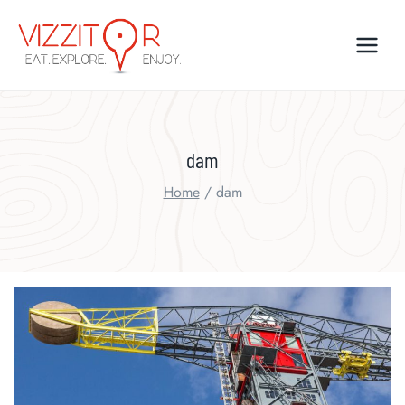
Skip
to
content
dam
Home
/
dam