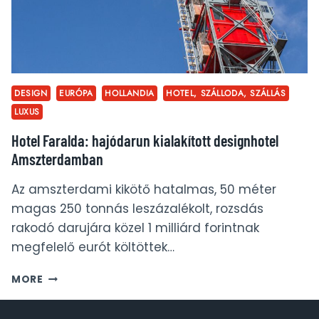
DESIGN
EURÓPA
HOLLANDIA
HOTEL, SZÁLLODA, SZÁLLÁS
LUXUS
Hotel Faralda: hajódarun kialakított designhotel
Amszterdamban
Az amszterdami kikötő hatalmas, 50 méter
magas 250 tonnás leszázalékolt, rozsdás
rakodó darujára közel 1 milliárd forintnak
megfelelő eurót költöttek…
HOTEL
MORE
FARALDA:
HAJÓDARUN