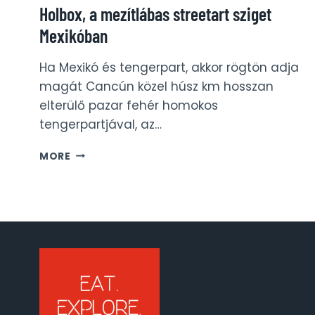
Holbox, a mezítlábas streetart sziget
Mexikóban
Ha Mexikó és tengerpart, akkor rögtön adja
magát Cancún közel húsz km hosszan
elterülő pazar fehér homokos
tengerpartjával, az…
HOLBOX,
MORE
A
MEZÍTLÁBAS
STREETART
SZIGET
MEXIKÓBAN