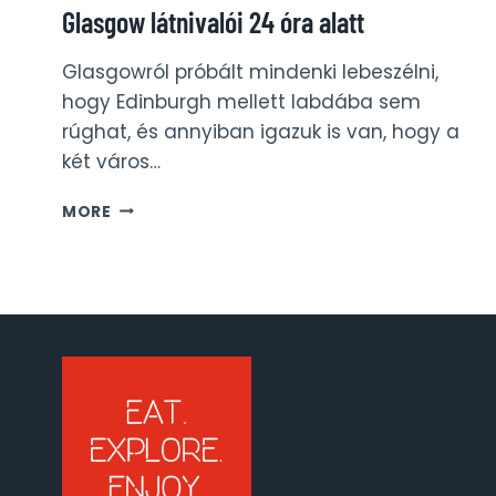
Glasgow látnivalói 24 óra alatt
Glasgowról próbált mindenki lebeszélni,
hogy Edinburgh mellett labdába sem
rúghat, és annyiban igazuk is van, hogy a
két város…
GLASGOW
MORE
LÁTNIVALÓI
24
ÓRA
ALATT