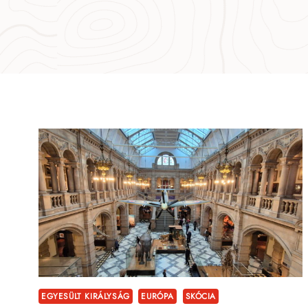
EGYESÜLT KIRÁLYSÁG
EURÓPA
SKÓCIA