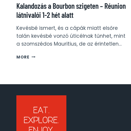
Kalandozás a Bourbon szigeten – Réunion
látnivalói 1-2 hét alatt
Kevésbé ismert, és a cápák miatt elsőre
talán kevésbé vonzó úticélnak tűnhet, mint
a szomszédos Mauritius, de az érintetlen…
KALANDOZÁS
MORE
A
BOURBON
SZIGETEN
–
RÉUNION
LÁTNIVALÓI
1-
2
HÉT
ALATT