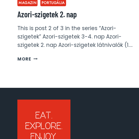
MAGAZIN
PORTUGÁLIA
Azori-szigetek 2. nap
This is post 2 of 3 in the series “Azori-
szigetek” Azori-szigetek 3-4. nap Azori-
szigetek 2. nap Azori-szigetek látnivalók (1….
AZORI-
MORE
SZIGETEK
2.
NAP