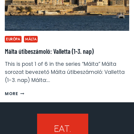
EURÓPA
MÁLTA
Málta útibeszámoló: Valletta (1-3. nap)
This is post 1 of 6 in the series “Málta” Málta
sorozat bevezető Málta útibeszámoló: Valletta
(1-3. nap) Málta:…
MÁLTA
MORE
ÚTIBESZÁMOLÓ:
VALLETTA
(1-
3.
NAP)