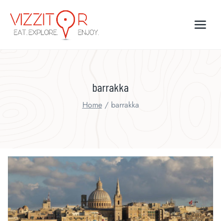
Skip
to
content
barrakka
Home
/
barrakka