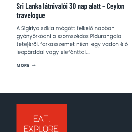
Sri Lanka látnivalói 30 nap alatt – Ceylon
travelogue
A Sigiriya szikla mögött felkelő napban
gyönyörködni a szomszédos Pidurangala
tetejéről, farkasszemet nézni egy vadon élő
leopárddal vagy elefánttal,…
SRI
MORE
LANKA
LÁTNIVALÓI
30
NAP
ALATT
–
CEYLON
TRAVELOGUE