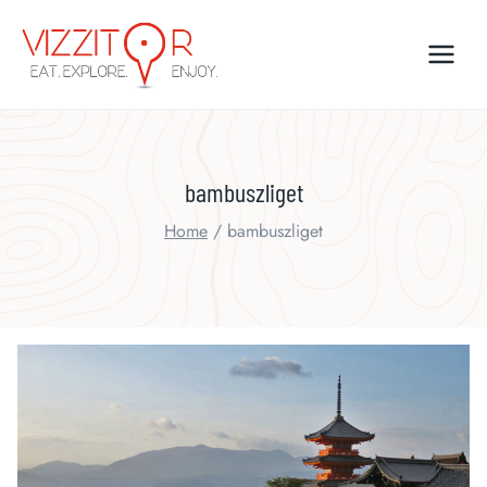
Skip
to
content
bambuszliget
Home
/
bambuszliget