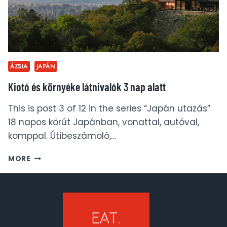
ÁZSIA
JAPÁN
Kiotó és környéke látnivalók 3 nap alatt
This is post 3 of 12 in the series “Japán utazás”
18 napos körút Japánban, vonattal, autóval,
komppal. Útibeszámoló,…
KIOTÓ
MORE
ÉS
KÖRNYÉKE
LÁTNIVALÓK
3
NAP
ALATT