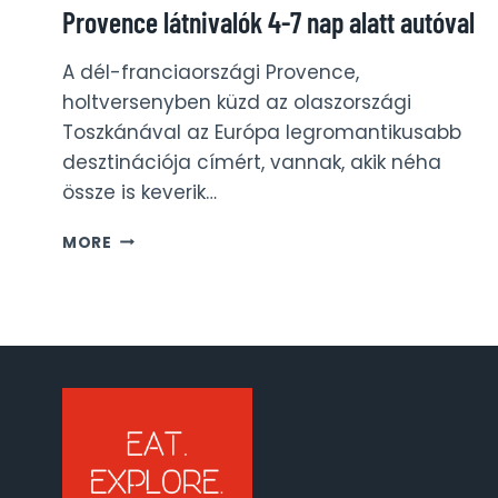
Provence látnivalók 4-7 nap alatt autóval
A dél-franciaországi Provence,
holtversenyben küzd az olaszországi
Toszkánával az Európa legromantikusabb
desztinációja címért, vannak, akik néha
össze is keverik…
PROVENCE
MORE
LÁTNIVALÓK
4-
7
NAP
ALATT
AUTÓVAL