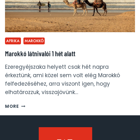
AFRIKA
MAROKKÓ
Marokkó látnivalói 1 hét alatt
Ezeregyéjszaka helyett csak hét napra
érkeztünk, ami közel sem volt elég Marokkó
felfedezéséhez, arra viszont igen, hogy
elhatározzuk, visszajövünk…
MAROKKÓ
MORE
LÁTNIVALÓI
1
HÉT
ALATT