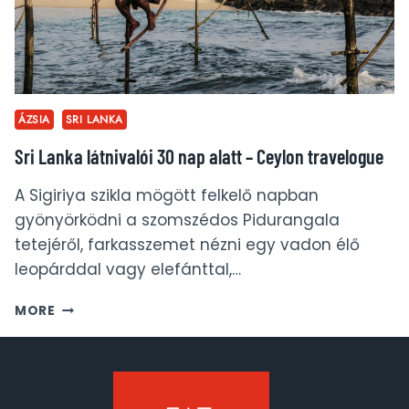
ÁZSIA
SRI LANKA
Sri Lanka látnivalói 30 nap alatt – Ceylon travelogue
A Sigiriya szikla mögött felkelő napban
gyönyörködni a szomszédos Pidurangala
tetejéről, farkasszemet nézni egy vadon élő
leopárddal vagy elefánttal,…
SRI
MORE
LANKA
LÁTNIVALÓI
30
NAP
ALATT