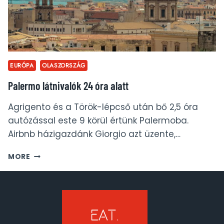
EURÓPA
OLASZORSZÁG
Palermo látnivalók 24 óra alatt
Agrigento és a Török-lépcső után bő 2,5 óra
autózással este 9 körül értünk Palermoba.
Airbnb házigazdánk Giorgio azt üzente,…
PALERMO
MORE
LÁTNIVALÓK
24
ÓRA
ALATT