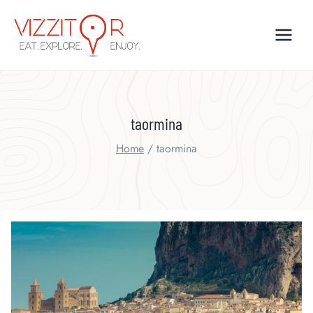
Skip
to
content
taormina
Home
/
taormina