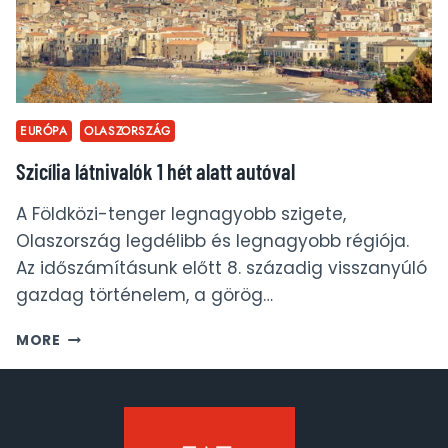
EURÓPA
OLASZORSZÁG
Szicília látnivalók 1 hét alatt autóval
A Földközi-tenger legnagyobb szigete,
Olaszország legdélibb és legnagyobb régiója.
Az időszámításunk előtt 8. századig visszanyúló
gazdag történelem, a görög…
SZICÍLIA
MORE
LÁTNIVALÓK
1
HÉT
ALATT
AUTÓVAL