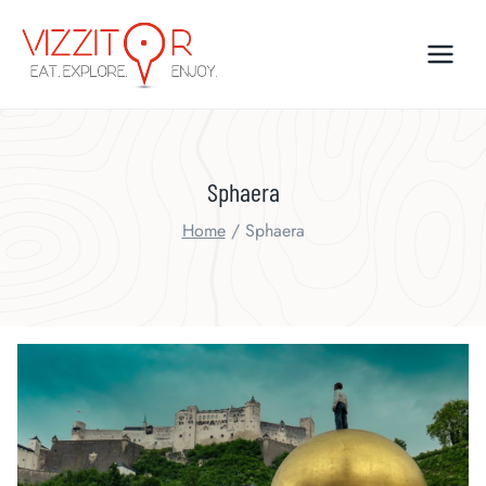
Skip
to
content
Sphaera
Home
/
Sphaera