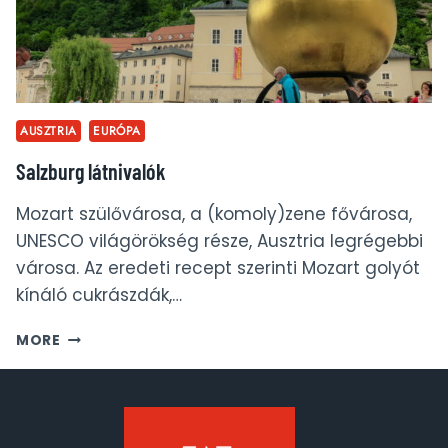
AUSZTRIA
EURÓPA
Salzburg látnivalók
Mozart szülővárosa, a (komoly)zene fővárosa,
UNESCO világörökség része, Ausztria legrégebbi
városa. Az eredeti recept szerinti Mozart golyót
kínáló cukrászdák,…
SALZBURG
MORE
LÁTNIVALÓK