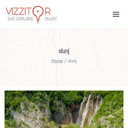
Skip
to
content
slunj
Home
/
slunj