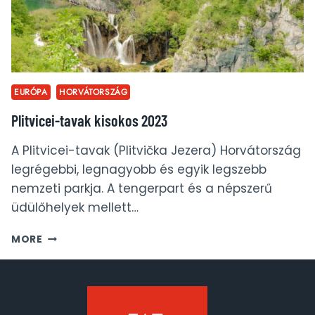
EURÓPA
HORVÁTORSZÁG
Plitvicei-tavak kisokos 2023
A Plitvicei-tavak (Plitvička Jezera) Horvátország
legrégebbi, legnagyobb és egyik legszebb
nemzeti parkja. A tengerpart és a népszerű
üdülőhelyek mellett…
PLITVICEI-
MORE
TAVAK
KISOKOS
2023