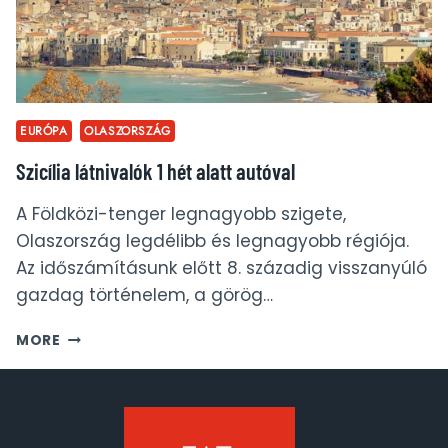
EURÓPA
OLASZORSZÁG
Szicília látnivalók 1 hét alatt autóval
A Földközi-tenger legnagyobb szigete,
Olaszország legdélibb és legnagyobb régiója.
Az időszámításunk előtt 8. századig visszanyúló
gazdag történelem, a görög…
SZICÍLIA
MORE
LÁTNIVALÓK
1
HÉT
ALATT
AUTÓVAL