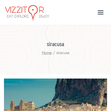
Skip
to
content
siracusa
Home
/
siracusa