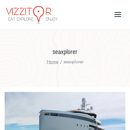
Skip
to
content
seaxplorer
Home
/
seaxplorer