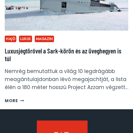
HAJÓ
LUXUS
MAGAZIN
Luxusjégtörővel a Sark-körön és az üveghegyen is
túl
Nemrég bemutattuk a világ 10 legdrágább
meagántulajdonban lévő megajachtját, a lista
élén a 180 méter hosszú Project Azzam végzett…
LUXUSJÉGTÖRŐVEL
MORE
A
SARK-
KÖRÖN
ÉS
AZ