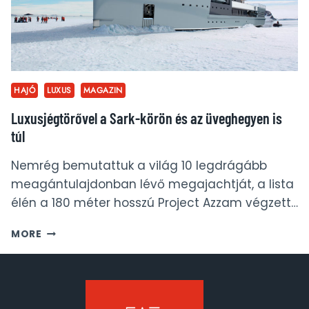
HAJÓ
LUXUS
MAGAZIN
Luxusjégtörővel a Sark-körön és az üveghegyen is
túl
Nemrég bemutattuk a világ 10 legdrágább
meagántulajdonban lévő megajachtját, a lista
élén a 180 méter hosszú Project Azzam végzett…
LUXUSJÉGTÖRŐVEL
MORE
A
SARK-
KÖRÖN
ÉS
AZ