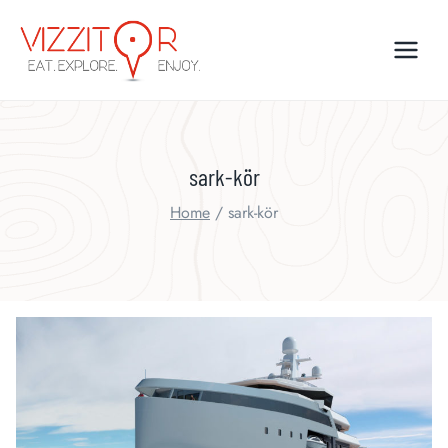
Skip
to
content
sark-kör
Home
/
sark-kör