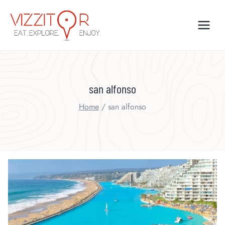
Skip
to
content
san alfonso
Home
/
san alfonso