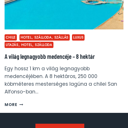
CHILE
HOTEL, SZÁLLODA, SZÁLLÁS
LUXUS
UTAZÁS, HOTEL, SZÁLLODA
A világ legnagyobb medencéje – 8 hektár
Egy hossz 1 km a világ legnagyobb
medencéjében. A 8 hektáros, 250 000
köbméteres mesterséges lagúna a chilei San
Alfonso-ban…
A
MORE
VILÁG
LEGNAGYOBB
MEDENCÉJE
–