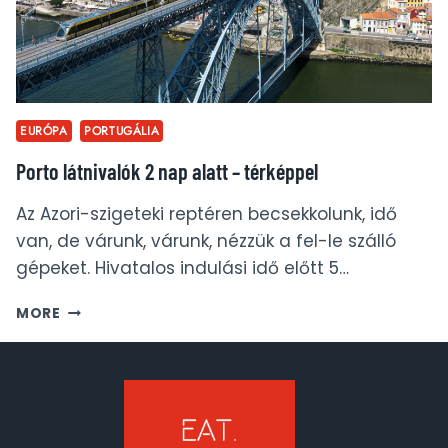
EURÓPA
PORTUGÁLIA
Porto látnivalók 2 nap alatt – térképpel
Az Azori-szigeteki reptéren becsekkolunk, idő
van, de várunk, várunk, nézzük a fel-le szálló
gépeket. Hivatalos indulási idő előtt 5…
PORTO
MORE
LÁTNIVALÓK
2
NAP
ALATT
–
TÉRKÉPPEL