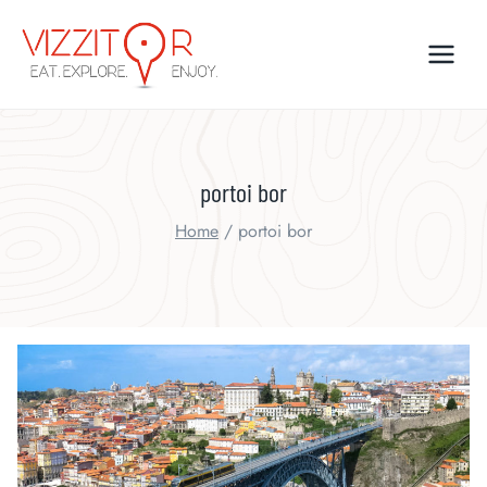
Skip
to
content
portoi bor
Home
/
portoi bor