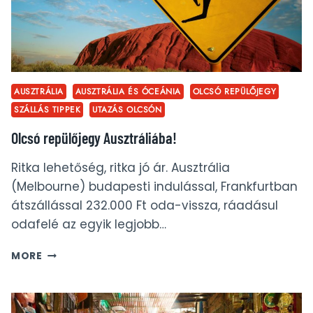
AUSZTRÁLIA
AUSZTRÁLIA ÉS ÓCEÁNIA
OLCSÓ REPÜLŐJEGY
SZÁLLÁS TIPPEK
UTAZÁS OLCSÓN
Olcsó repülőjegy Ausztráliába!
Ritka lehetőség, ritka jó ár. Ausztrália
(Melbourne) budapesti indulással, Frankfurtban
átszállással 232.000 Ft oda-vissza, ráadásul
odafelé az egyik legjobb…
OLCSÓ
MORE
REPÜLŐJEGY
AUSZTRÁLIÁBA!