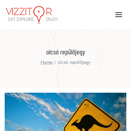
Skip
to
content
olcsó repülőjegy
Home
/
olcsó repülőjegy