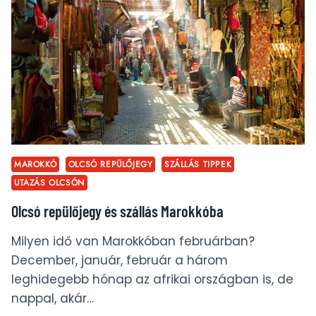
MAROKKÓ
OLCSÓ REPÜLŐJEGY
SZÁLLÁS TIPPEK
UTAZÁS OLCSÓN
Olcsó repülőjegy és szállás Marokkóba
Milyen idő van Marokkóban februárban?
December, január, február a három
leghidegebb hónap az afrikai országban is, de
nappal, akár…