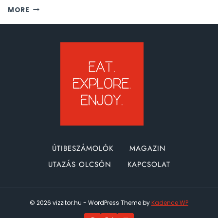
OLCSÓ
MORE
REPÜLŐJEGY
ÉS
SZÁLLÁS
MAROKKÓBA
ÚTIBESZÁMOLÓK
MAGAZIN
UTAZÁS OLCSÓN
KAPCSOLAT
© 2026 vizzitor.hu - WordPress Theme by
Kadence WP