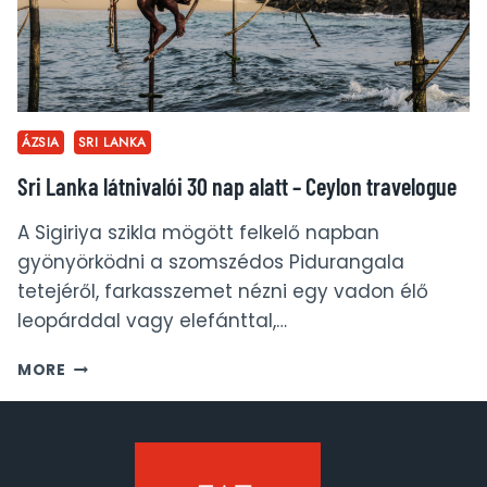
ÁZSIA
SRI LANKA
Sri Lanka látnivalói 30 nap alatt – Ceylon travelogue
A Sigiriya szikla mögött felkelő napban
gyönyörködni a szomszédos Pidurangala
tetejéről, farkasszemet nézni egy vadon élő
leopárddal vagy elefánttal,…
SRI
MORE
LANKA
LÁTNIVALÓI
30
NAP
ALATT