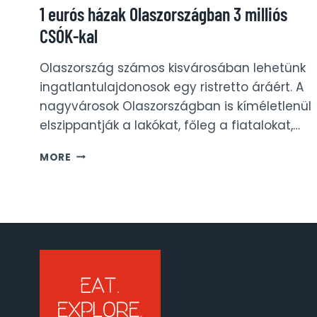
1 eurós házak Olaszországban 3 milliós
CSÓK-kal
Olaszország számos kisvárosában lehetünk
ingatlantulajdonosok egy ristretto áráért. A
nagyvárosok Olaszországban is kíméletlenül
elszippantják a lakókat, főleg a fiatalokat,…
1
MORE
EURÓS
HÁZAK
OLASZORSZÁGBAN
3
MILLIÓS
CSÓK-
KAL