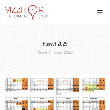
Skip
to
content
Húsvét 2025
Home
/
Húsvét 2025