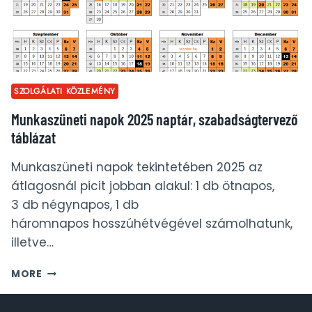
SZOLGÁLATI KÖZLEMÉNY
Munkaszüneti napok 2025 naptár, szabadságtervező
táblázat
Munkaszüneti napok tekintetében 2025 az
átlagosnál picit jobban alakul: 1 db ötnapos,
3 db négynapos, 1 db
háromnapos hosszúhétvégével számolhatunk,
illetve…
MUNKASZÜNETI
MORE
NAPOK
2025