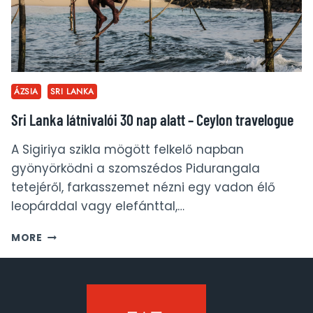
ÁZSIA
SRI LANKA
Sri Lanka látnivalói 30 nap alatt – Ceylon travelogue
A Sigiriya szikla mögött felkelő napban
gyönyörködni a szomszédos Pidurangala
tetejéről, farkasszemet nézni egy vadon élő
leopárddal vagy elefánttal,…
SRI
MORE
LANKA
LÁTNIVALÓI
30
NAP
ALATT