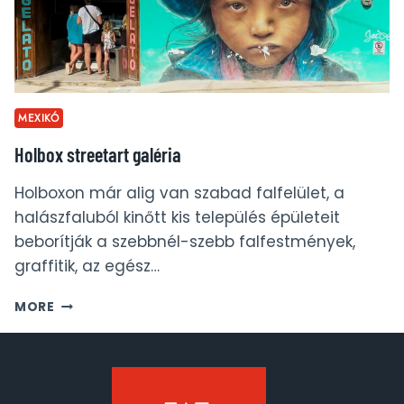
MEXIKÓ
Holbox streetart galéria
Holboxon már alig van szabad falfelület, a
halászfaluból kinőtt kis település épületeit
beborítják a szebbnél-szebb falfestmények,
graffitik, az egész…
HOLBOX
MORE
STREETART
GALÉRIA