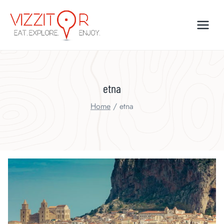
Skip
to
content
etna
Home
/
etna