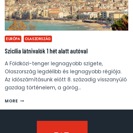
EURÓPA
OLASZORSZÁG
Szicília látnivalók 1 hét alatt autóval
A Földközi-tenger legnagyobb szigete,
Olaszország legdélibb és legnagyobb régiója.
Az időszámításunk előtt 8. századig visszanyúló
gazdag történelem, a görög…
SZICÍLIA
MORE
LÁTNIVALÓK
1
HÉT
ALATT
AUTÓVAL