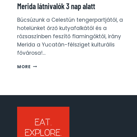
Merida látnivalók 3 nap alatt
Búcsúzunk a Celestún tengerpartjától, a
hotelünket őrző kutyafalkától és a
rózsaszínben feszítő flamingóktól, irány
Merida a Yucatán-félsziget kulturális
fővárosa!…
MERIDA
MORE
LÁTNIVALÓK
3
NAP
ALATT