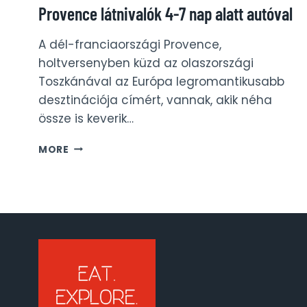
Provence látnivalók 4-7 nap alatt autóval
A dél-franciaországi Provence,
holtversenyben küzd az olaszországi
Toszkánával az Európa legromantikusabb
desztinációja címért, vannak, akik néha
össze is keverik…
PROVENCE
MORE
LÁTNIVALÓK
4-
7
NAP
ALATT
AUTÓVAL