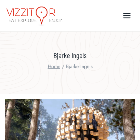
Skip
to
content
Bjarke Ingels
Home
/
Bjarke Ingels