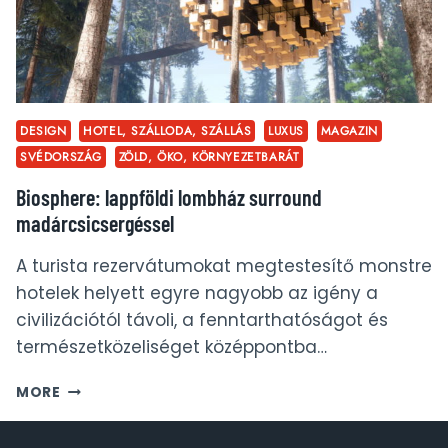
DESIGN
HOTEL, SZÁLLODA, SZÁLLÁS
LUXUS
MAGAZIN
SVÉDORSZÁG
ZÖLD, ÖKO, KÖRNYEZETBARÁT
Biosphere: lappföldi lombház surround
madárcsicsergéssel
A turista rezervátumokat megtestesítő monstre
hotelek helyett egyre nagyobb az igény a
civilizációtól távoli, a fenntarthatóságot és
természetközeliséget középpontba…
BIOSPHERE:
MORE
LAPPFÖLDI
LOMBHÁZ